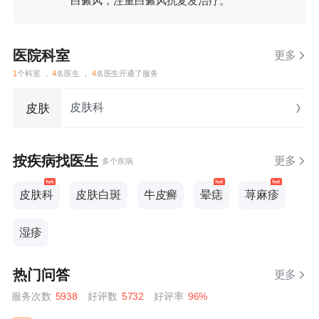
白癜风，注重白癜风抗复发治疗。
医院科室
更多
1
个科室 ，
4
名医生 ，
4
名医生开通了服务
皮肤科
皮肤
按疾病找医生
更多
多个疾病
皮肤科
皮肤白斑
牛皮癣
晕痣
荨麻疹
湿疹
热门问答
更多
服务次数
5938
好评数
5732
好评率
96%