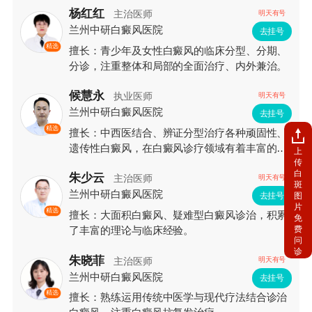
杨红红
主治医师
明天有号
兰州中研白癜风医院
去挂号
精选
擅长：青少年及女性白癜风的临床分型、分期、
分诊，注重整体和局部的全面治疗、内外兼治。
候慧永
执业医师
明天有号
兰州中研白癜风医院
去挂号
精选
擅长：中西医结合、辨证分型治疗各种顽固性、
遗传性白癜风，在白癜风诊疗领域有着丰富的临
上
传
床经验和较深的造诣。
白
朱少云
主治医师
明天有号
斑
兰州中研白癜风医院
图
去挂号
片
精选
擅长：大面积白癜风、疑难型白癜风诊治，积累
免
费
了丰富的理论与临床经验。
问
诊
朱晓菲
主治医师
明天有号
兰州中研白癜风医院
去挂号
精选
擅长：熟练运用传统中医学与现代疗法结合诊治