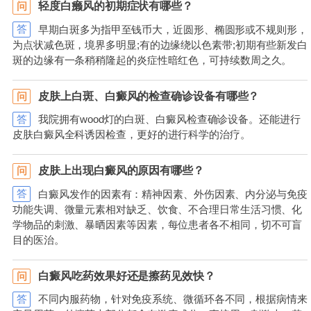
轻度白癞风的初期症状有哪些？
问
答
早期白斑多为指甲至钱币大，近圆形、椭圆形或不规则形，
为点状减色斑，境界多明显;有的边缘绕以色素带;初期有些新发白
斑的边缘有一条稍稍隆起的炎症性暗红色，可持续数周之久。
皮肤上白斑、白癜风的检查确诊设备有哪些？
问
答
我院拥有wood灯的白斑、白癜风检查确诊设备。还能进行
皮肤白癜风全科诱因检查，更好的进行科学的治疗。
皮肤上出现白癜风的原因有哪些？
问
答
白癜风发作的因素有：精神因素、外伤因素、内分泌与免疫
功能失调、微量元素相对缺乏、饮食、不合理日常生活习惯、化
学物品的刺激、暴晒因素等因素，每位患者各不相同，切不可盲
目的医治。
白癜风吃药效果好还是擦药见效快？
问
答
不同内服药物，针对免疫系统、微循环各不同，根据病情来