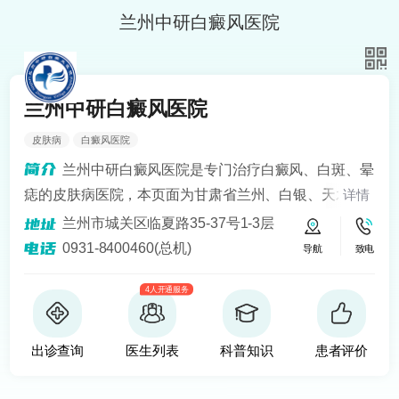
兰州中研白癜风医院
兰州中研白癜风医院
皮肤病
白癜风医院
兰州中研白癜风医院是专门治疗白癜风、白斑、晕
痣的皮肤病医院，本页面为甘肃省兰州、白银、天水、
详情
定西、平凉、宁夏银川、青海西宁等地区患者提供白癜
兰州市城关区临夏路35-37号1-3层
风知识解答、预约挂号问诊服务。医院开设24小时在线
0931-8400460(总机)
导航
致电
医生咨询热线，定期健康回访，为患者提供便捷服务。
4人开通服务
建立以病人为中心的诚信、理解、和谐的就医环境。
出诊查询
医生列表
科普知识
患者评价