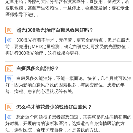
定量用药；外擦药大部分都含有激素成分，直接用，刺激大，若
皮肤敏感，甚至产生依赖性，一旦停止，会迅速发展；要在专业
医师指导下进行。
照光(308激光)治疗白癜风效果好吗？
问
答
308激光有着不手术，无痛苦，更安全的特点，但是在照光
前，要先进行MED定量检测，确定白斑患处可接受的光照数值，
再进行308激光治疗，这样效果会更好。
白癜风多久能治好？
问
答
白癜风多久能治好，不能一概而论。快者，几个月就可以治
好；因为影响白癜风疗效的因素很多，与病变部位、患者的年
龄、病程、患者的心理状况等有关。
怎么样才能花最少的钱治好白癜风？
问
答
想必这个问题很多患者都想知道，其实就是抓住病情初期的
好时机，开展病情的诊断和医治，选择适合自身病情医治的方
法，选对医院，合理护理自身，才是省钱的方法。